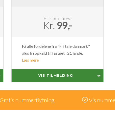
Pris pr. måned
Kr.
99,-
Få alle fordelene fra "Fri tale danmark"
plus fri opkald til fastnet i 21 lande.
Læs mere
VIS TILMELDING
Gratis nummerflytning
Vis nummer,